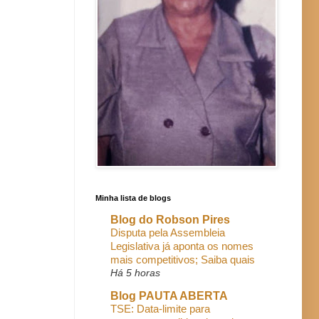
Minha lista de blogs
Blog do Robson Pires
Disputa pela Assembleia
Legislativa já aponta os nomes
mais competitivos; Saiba quais
Há 5 horas
Blog PAUTA ABERTA
TSE: Data-limite para