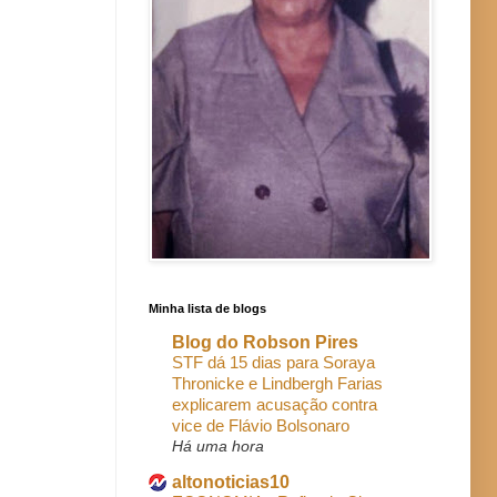
Minha lista de blogs
Blog do Robson Pires
STF dá 15 dias para Soraya
Thronicke e Lindbergh Farias
explicarem acusação contra
vice de Flávio Bolsonaro
Há uma hora
altonoticias10